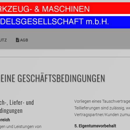
UTZ
AGB
MEINE GESCHÄFTSBEDINGUNGEN
ch-, Liefer- und
Vorliegen eines Tauschvertra
Teillieferungen sind zulässig, w
dingungen
Vertragspartner/Kunden zumut
ereich
5. Eigentumsvorbehalt
ngen und Leistungen von