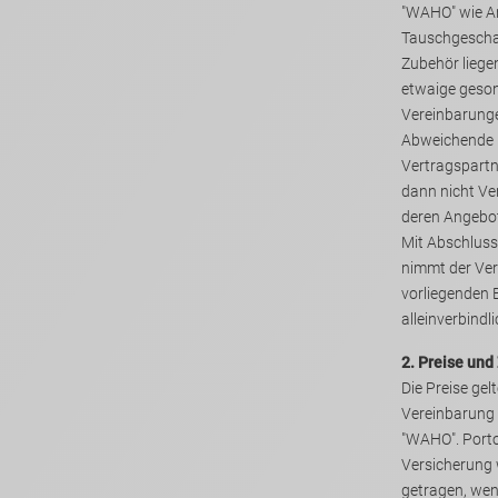
"WAHO" wie An- und Ver
Tauschgeschaf
Zubehör liege
etwaige gesonderte ve
Vereinbarung
Abweichende 
Vertragspartne
dann nicht Ve
Mit Abschluss
nimmt der Vertragspartner/Kunde die
vorliegenden Bedi
alleinverbindli
2. Preise und
Die Preise gel
Vereinbarung ab Standort oder Lager
"WAHO". Port
Versicherung
getragen, wenn dies ausdrückl