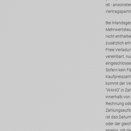
ist - ansonsten wer
Vertragspart
Bei lnlandsges
Mehrwertsteuer an. Dies
nicht enthalt
zusätzlich er
Freie Verladun
vereinbart, nu
eingeschlosse
Sofern kein Fä
Kaufpreiszahlu
kommt der Vertragspartner/Kunde von
"WAHO" in Zahlun
innerhalb von
Rechnung oder einer gleichwertigen
Ist das Datu
oder der gleichwertigen Zahlungsaufstellung
streitig, gilt das Rechnungsdatum