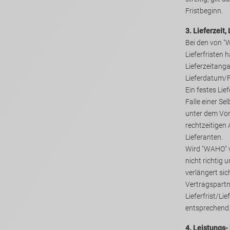
Fristbeginn.
3. Lieferzeit
Bei den von 
Lieferfristen handelt es
Lieferzeitangabe
Lieferdatum/F
Ein festes Lie
Falle einer Selbstbelieferung von "WAHO"
unter dem Vorbehalt 
rechtzeitigen
Lieferanten.
Wird "WAHO" v
nicht richtig und/oder rechtzeitig beliefert,
verlängert sich 
Vertragspartn
Lieferfrist/Li
entsprechend
4. Leistungs-