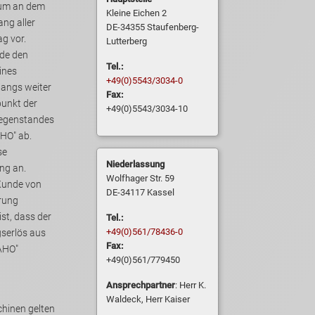
tum an dem
Kleine Eichen 2
DE-34355 Staufenberg-
Zahlungen aus dem Liefervertrag vor.
Lutterberg
nde den
Tel.:
+49(0)5543/3034-0
angs weiter
Fax:
punkt der
+49(0)5543/3034-10
gegenstandes
Niederlassung
ng an.
Wolfhager Str. 59
/Kunde von
DE-34117 Kassel
s der
Tel.:
+49(0)561/78436-0
serlös aus
Fax:
+49(0)561/779450
Ansprechpartner
: Herr K.
Waldeck, Herr Kaiser
hinen gelten