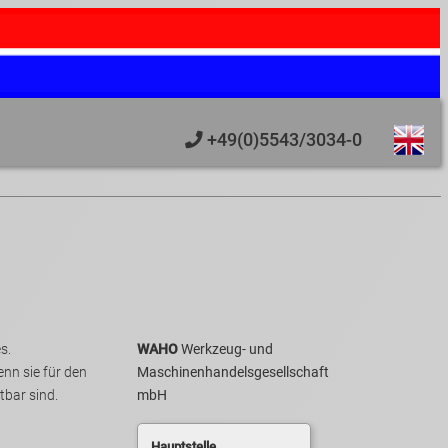
+49(0)5543/3034-0
ges.
WAHO
Werkzeug- und
enn sie für den
Maschinenhandelsgesellschaft
bar sind.
mbH
Hauptstelle