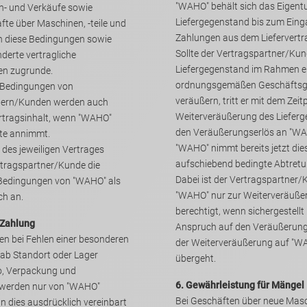
"WAHO" behält sich das Eigen
käufe sowie
Liefergegenstand bis zum Eingang aller
te über Maschinen, -teile und
n diese Bedingungen sowie
Sollte der Vertragspartner/Ku
rtragliche
Liefergegenstand im Rahmen eines
en zugrunde.
ordnungsgemäßen Geschäftsg
Bedingungen von
veräußern, tritt er mit dem Zeit
rn/Kunden werden auch
Weiterveräußerung des Liefer
rtragsinhalt, wenn "WAHO"
den Veräußerungserlös an "WAHO" ab.
deren Angebote annimmt.
"WAHO" nimmt bereits jetzt diese
 des jeweiligen Vertrages
aufschiebend bedingte Abtretu
Dabei ist der Vertragspartner
ngungen von "WAHO" als
"WAHO" nur zur Weiterveräußerung
ch an.
berechtigt, wenn sichergestellt ist, das
 Zahlung
Anspruch auf den Veräußerung
ten bei Fehlen einer besonderen
der Weiterveräußerung auf "WAHO"
übergeht.
o, Verpackung und
6. Gewährleistung für Mängel
 werden nur von "WAHO"
Bei Geschäften über neue Masc
ich vereinbart