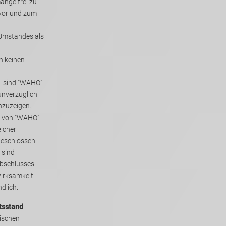
ngelfrei zu
 Umstandes als
n keinen
el sind "WAHO"
ftlich anzuzeigen.
m von "WAHO".
lcher
schäden sind ausgeschlossen.
 sind
dlich.
tsstand
ischen