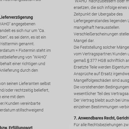
"WAHO" nachzubessern oder ma
ersetzen, die sich infolge eines vor und zum
Zeitpunkt der Ubergabe des
, Lieferverzögerung
Liefergegenstandes liegenden
"WAHO" angegebenen
mangelhaft herausstellen.
 sich nur um "Ca.
Verschleißerscheinungen stelle
n", es sei denn, es ist ein
Mangel dar.
risttermin genannt.
Die Feststellung solcher Mäng
ferdatum = Fixtermin steht im
vom Vertragspartner/Kunden unverzüglich
gemaß § 377 HGB schri
einer richtigen und
Ersetzte Teile werden Eigentu
 Anlieferung durch den
Ansprüche auf Ersatz irgendwe
Mangelfolge
on seinen Lieferanten selbst
Die vorstehenden Bedingungen
wesentlicher Teil des Vertragsabschlusses.
eine mit dem
Der Vertrag bleibt auch bei Unwirksamkeit
er/Kunden vereinbarte
einzelnen Bestimmungen verbin
eferdatum stillschweigend
.
7. Anwendbares Recht, Gerich
Für alle Rechtsbeziehungen zw
 bzw. Erfüllungsort