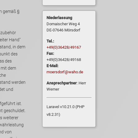
n gemäß §
Niederlassung
Dornaischer Weg 4
DE-07646 Mörsdorf
-zubehör
eiter Hand"
Tel.:
+49(0)36428/49167
Fax:
+49(0)36428/49168
ss des
E-Mail:
 mit dem
moersdorf@waho.de
nstand werden
Ansprechpartner
: Herr
Werner
geführt ist.
Laravel v10.21.0 (PHP
t geschuldet.
v8.2.31)
s weiterer