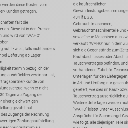
die kaufrechtlichen
den diese Kosten vom
Gewährleistungsbestimmunge
ner/Kunden getragen.
434 if BGB.
chäften fällt die
Gebrauchtmaschinen,
e ist in den Preisen
Gebrauchtmaschinenteile und 
en und wird von "WAHO"
sowie "neue Maschinen aus zw
hoben.
verkauft "WAHO" nur in dem Zustand, in dem
g auf Lkw ist, falls nicht anders
sich die Gegenstände zum Zeitpunkt des
r bei Lieferung ab Lager
Kaufabschlusses oder Abschlu
n.
Tauschvertrages befinden, und
lligkeitstermin bezüglich der
vorhandenen Zubehör. Technische
ng ausdrücklich vereinbart ist,
Unterlagen für den Liefergege
in Art und Umfang nur geschuldet und
gsverzug, wenn er nicht
geliefert, wie dies im Kauf- bzw.
 30 Tagen ab Zugang der
Tauschvertrag ausdrücklich auf
Weitere Unterlagen werden nich
Zahlungsaufstellung gezahlt hat.
"WAHO" leistet unter Ausschlus
m des Zugangs der Rechnung
Ansprüche für Sachmängel Gewährleistung
wie folgt: alle diejenigen Teile sind von
 als